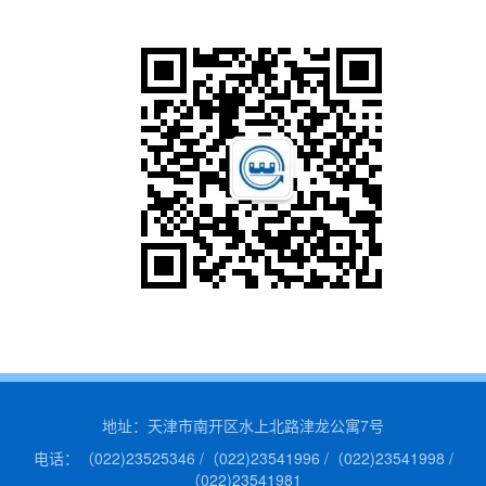
地址：天津市南开区水上北路津龙公寓7号
电话：（022)23525346 /（022)23541996 /（022)23541998 /
（022)23541981