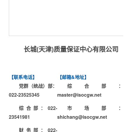
知识园地
认证业务法律法规
非认证业务法律法规
资料下载
长城(天津)质量保证中心有限公司
党建工作
信息公开
企业基本信息
【
联系电话
】
【
邮箱&地址
】
组织人事信息
党群（统战）部：
综合部
：
财务信息
022-
23525345
master@isocgw.net
其他信息
综合部：022-
市场部
：
实施规则
23541981
shichang
@isocgw.net
专题栏目
财务部：022-