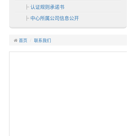
认证规则承诺书
中心所属公司信息公开
各分中心
首页
中心业务
联系我们
认证业务
非认证业务
证书展示
中心活动
信息中心
通知公告
认证动态
招聘启事