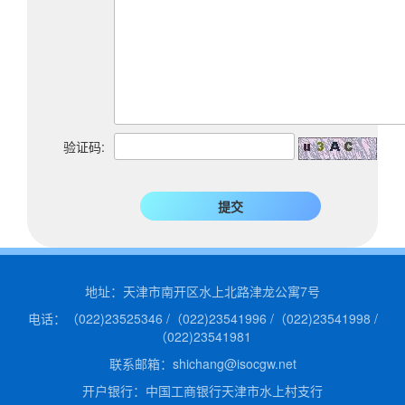
知识园地
认证业务法律法规
非认证业务法律法规
资料下载
验证码:
党建工作
信息公开
企业基本信息
组织人事信息
财务信息
地址：天津市南开区水上北路津龙公寓7号
其他信息
电话：（022)23525346 /（022)23541996 /（022)23541998 /
（022)23541981
实施规则
联系邮箱：shichang@isocgw.net
专题栏目
开户银行：中国工商银行天津市水上村支行