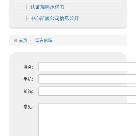
认证规则承诺书
中心所属公司信息公开
各分中心
首页
中心业务
留言信箱
认证业务
非认证业务
姓名:
证书展示
手机:
中心活动
邮箱:
信息中心
意见:
通知公告
认证动态
招聘启事