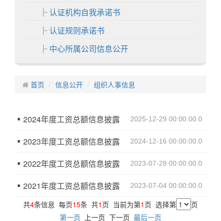
认证机构自我承诺书
认证规则承诺书
中心所属公司信息公开
各分中心
首页
中心业务
信息公开
组织人事信息
认证业务
2024年度工资总额信息披露
2025-12-29 00:00:00.0
非认证业务
证书展示
2023年度工资总额信息披露
2024-12-16 00:00:00.0
中心活动
2022年度工资总额信息披露
2023-07-28 00:00:00.0
信息中心
2021年度工资总额信息披露
2023-07-04 00:00:00.0
通知公告
共
4
条信息 每页
15
条 共
1
页 当前为第
1
页 选择第
页
认证动态
第一页
上一页 下一页
最后一页