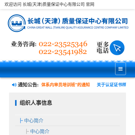
欢迎访问 长城(天津)质量保证中心有限公司 官网
通知公告:
、职业健康安全管理三体系内审员培训班”的通知
关于认证证书样式变
组织人事信息
中心简介
中心简介