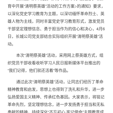
招聘启事
育中开展“清明祭英雄”活动的工作方案>的通知》要求，
以深化党史学习教育为主题，以深切缅怀革命烈士、英
知识园地
雄人物为主线，同时丰富党史学习教育形式，激发党员
认证业务法律法规
干部坚定理想信念、勇于担当作为的信心和决心，4月6
非认证业务法律法规
日，长城公司党支部结合实际组织开展“清明祭英雄”活
资料下载
动。
党建工作
本次“清明祭英雄”活动，采用网上祭英雄方式，组
信息公开
织党员干部收看收听学习人民日报新媒体平台推出的
企业基本信息
“我们记得，他们就还活着”等作品。
组织人事信息
通过此次“清明祭英雄”活动，让同志们经历了革命
财务信息
精神教育和启发，思想上也得到了洗礼和升华，进一步
弘扬爱国主义精神、传承红色基因。大家表示，将铭记
其他信息
革命先烈，坚定理想信念，进一步发扬勇于担当和无私
实施规则
奉献的精神，持续深化“不忘初心 牢记使命”主题教育成