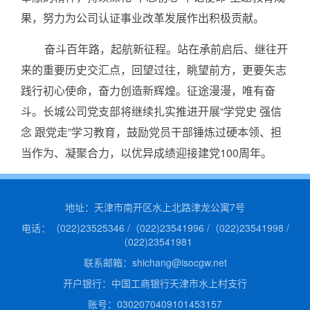
专题栏目
果，努力为公司认证事业改革发展作出积极贡献。
联系我们
奋斗百年路，起航新征程。站在承前启后、继往开
来的重要历史交汇点，回望过往，眺望前方，更要矢志
践行初心使命，奋力创造新辉煌。征途漫漫，唯有奋
斗。长城公司党支部将继续扎实推进开展“学党史 强信
念 跟党走”学习教育，鼓励党员干部锤炼过硬本领、担
当作为、凝聚合力，以优异成绩迎接建党100周年。
地址：天津市南开区水上北路津龙公寓7号
电话：（022)23525346 /（022)23541996 /（022)23541998 /
（022)23541981
联系邮箱：shichang@isocgw.net
开户银行：中国工商银行天津市水上村支行
账号：0302070409101453157