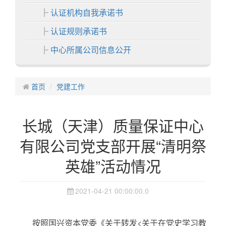
认证机构自我承诺书
认证规则承诺书
中心所属公司信息公开
各分中心
首页
中心业务
党建工作
认证业务
长城（天津）质量保证中心
非认证业务
有限公司党支部开展“清明祭
证书展示
英雄”活动情况
中心活动
信息中心
2021-04-21 00:00:00.0
通知公告
认证动态
按照国兴资本党委《关于转发<关于在党史学习教