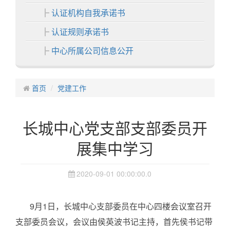
认证机构自我承诺书
认证规则承诺书
中心所属公司信息公开
各分中心
首页
中心业务
党建工作
认证业务
长城中心党支部支部委员开
非认证业务
展集中学习
证书展示
中心活动
2020-09-01 00:00:00.0
信息中心
通知公告
9
月
1
日，长城中心支部委员在中心四楼会议室召开
认证动态
支部委员会议，会议由侯英波书记主持，首先侯书记带