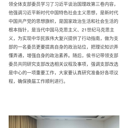
领全体支部委员学习了习近平谈治国理政第三卷内容，
招聘启事
他强调习近平新时代中国特色社会主义思想，是新时代
知识园地
中国共产党的思想旗帜，是国家政治生活和社会生活的
认证业务法律法规
根本指针，是当代中国马克思主义、
21
世纪马克思主
非认证业务法律法规
义，为实现中华民族伟大复兴提供了行动指南，做为支
部的一名委员更要提高自身的政治站位，把理论知识弄
资料下载
懂弄通，增强自身的政治素养。随后，侯书记带领支部
党建工作
委员共同研究支部改选相关议程及事项，强调支部改选
信息公开
是中心的一项重要工作，大家要认真研究准备好各项议
企业基本信息
程，确保换届工作顺利进行。
组织人事信息
财务信息
其他信息
实施规则