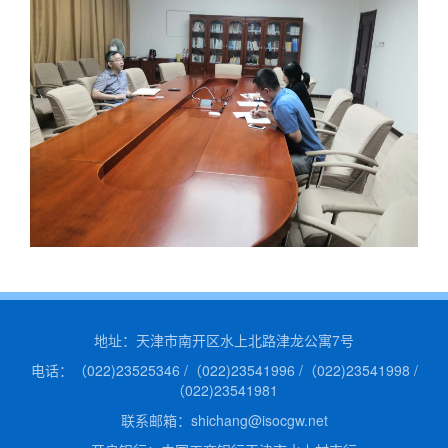
专题栏目
联系我们
地址：天津市南开区水上北路津龙公寓7号
电话：（022)23525346 /（022)23541996 /（022)23541998 /
（022)23541981
联系邮箱：shichang@isocgw.net