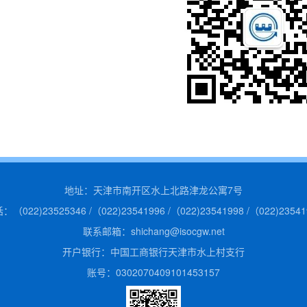
地址：天津市南开区水上北路津龙公寓7号
：（022)23525346 /（022)23541996 /（022)23541998 /（022)23541
联系邮箱：shichang@isocgw.net
开户银行：中国工商银行天津市水上村支行
账号：0302070409101453157